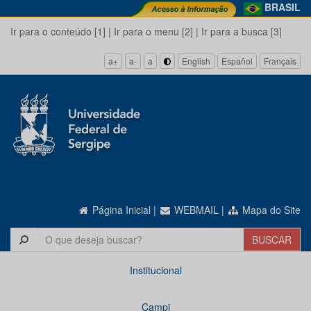
BRASIL
Ir para o conteúdo [1]
|
Ir para o menu [2]
|
Ir para a busca [3]
a+
a-
a
English
Español
Français
Página Inicial
|
WEBMAIL
|
Mapa do Site
Institucional
Campi