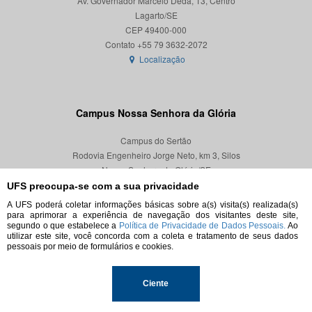
Av. Governador Marcelo Déda, 13, Centro
Lagarto/SE
CEP 49400-000
Localização
Campus Nossa Senhora da Glória
Campus do Sertão
Rodovia Engenheiro Jorge Neto, km 3, Silos
Nossa Senhora da Glória/SE
CEP 49680-000
UFS preocupa-se com a sua privacidade
A UFS poderá coletar informações básicas sobre a(s) visita(s) realizada(s)
Localização
para aprimorar a experiência de navegação dos visitantes deste site,
segundo o que estabelece a
Política de Privacidade de Dados Pessoais.
Ao
utilizar este site, você concorda com a coleta e tratamento de seus dados
pessoais por meio de formulários e cookies.
© 2026. Todos os direitos reservados.
Ciente
Universidade Federal de Sergipe.